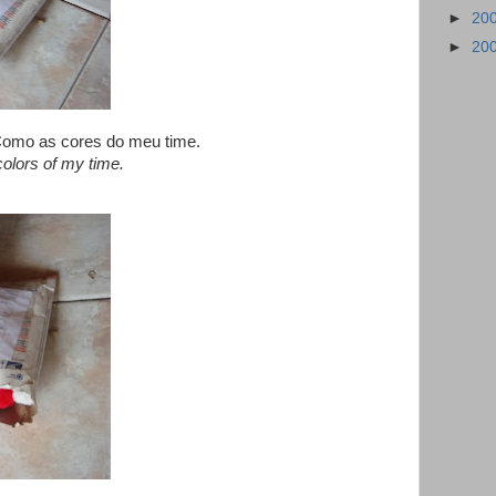
►
20
►
20
 Como as cores do meu time.
 colors of my time.