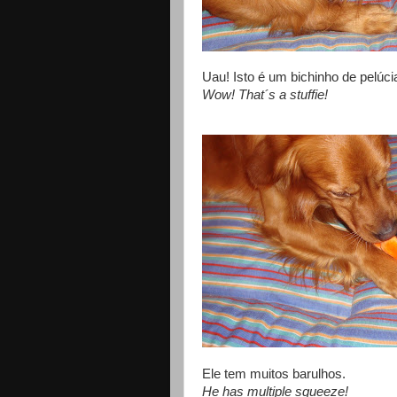
Uau! Isto é um bichinho de pelúci
Wow! That´s a stuffie!
Ele tem muitos barulhos.
He has multiple squeeze!