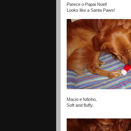
Parece o Papai Noel!
Looks like a Santa Paws!
Macio e fofinho.
Soft and fluffy.