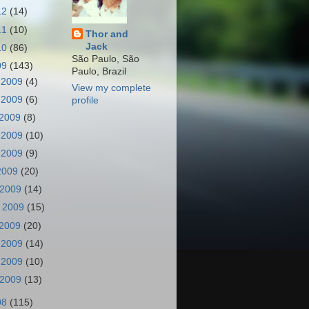
12
(14)
11
(10)
Thor and
Jack
10
(86)
São Paulo, São
09
(143)
Paulo, Brazil
 2009
(4)
View my complete
 2009
(6)
profile
 2009
(8)
 2009
(10)
 2009
(9)
 2009
(20)
 2009
(14)
 2009
(15)
 2009
(20)
 2009
(14)
 2009
(10)
 2009
(13)
08
(115)