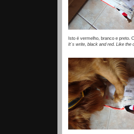
Isto é vermelho, branco e preto.
It´s write, black and red. Like the