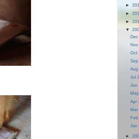
►
20
►
20
►
20
▼
20
Dec
Nov
Oct
Sep
Aug
Jul
Jun
May
Apr
Mar
Feb
Jan
►
20