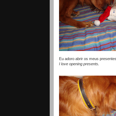
Eu adoro abrir os meus presentes
I love opening presents.