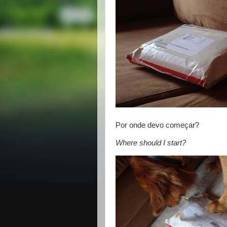
Por onde devo começar?
Where should I start?