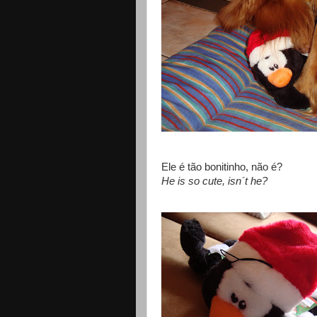
Ele é tão bonitinho, não é?
He is so cute, isn´t he?