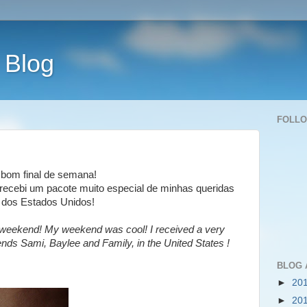
 Blog
FOLL
bom final de semana!
u recebi um pacote muito especial de minhas queridas
 dos Estados Unidos!
e weekend! My weekend was cool! I received a very
nds Sami, Baylee and Family, in the United States !
BLOG 
►
20
►
20