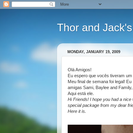
Thor and Jack's
MONDAY, JANUARY 19, 2009
Olá Amigos!
Eu espero que vocês tiveram um 
Meu final de semana foi legal! E
amigas Sami, Baylee and Family,
Aqui está ele.
Hi Friends! I hope you had a nic
special package from my dear frie
Here it is.