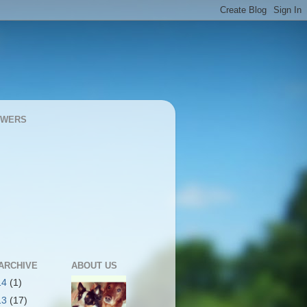
OWERS
ARCHIVE
ABOUT US
14
(1)
13
(17)