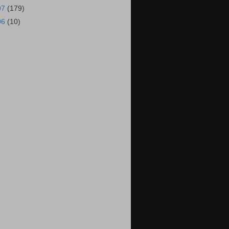
07
(179)
06
(10)